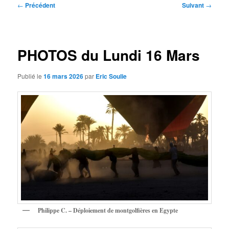
Navigation
←
Précédent
Suivant
→
des
articles
PHOTOS du Lundi 16 Mars
Publié le
16 mars 2026
par
Eric Soulie
Philippe C. – Déploiement de montgolfières en Egypte