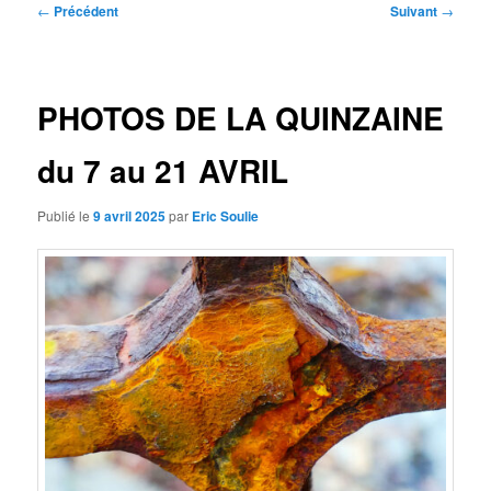
Navigation
←
Précédent
Suivant
→
des
articles
PHOTOS DE LA QUINZAINE
du 7 au 21 AVRIL
Publié le
9 avril 2025
par
Eric Soulie