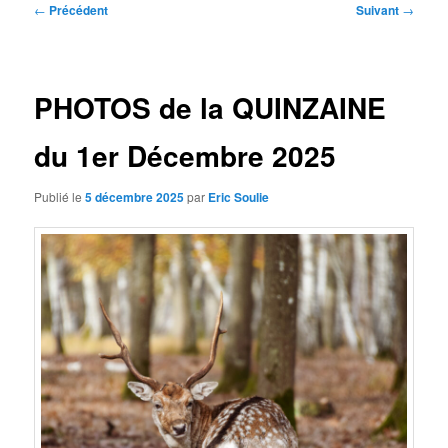
Navigation
←
Précédent
Suivant
→
des
articles
PHOTOS de la QUINZAINE
du 1er Décembre 2025
Publié le
5 décembre 2025
par
Eric Soulie