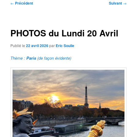
Navigation
←
Précédent
Suivant
→
des
articles
PHOTOS du Lundi 20 Avril
Publié le
22 avril 2026
par
Eric Soulie
Thème :
Paris
(de façon évidente)