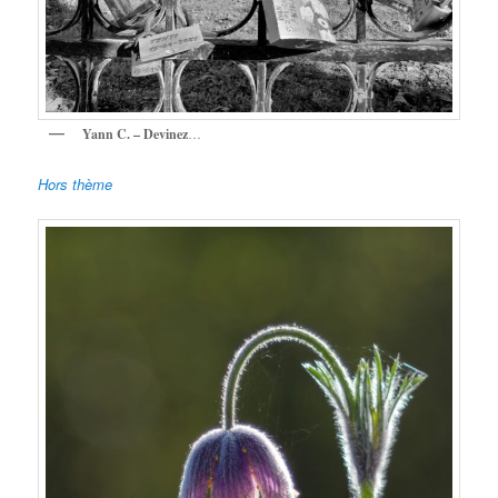
Yann C. – Devinez
…
Hors thème