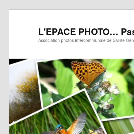
Aller
Aller
au
au
contenu
contenu
L'EPACE PHOTO… Pas
principal
secondaire
Association photos intercommunale de Sainte Gen