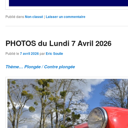
Publié dans
Non classé
|
Laisser un commentaire
PHOTOS du Lundi 7 Avril 2026
Publié le
7 avril 2026
par
Eric Soulie
Thème… Plongée / Contre plongée