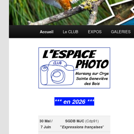
Menu
Accueil
Le CLUB
EXPOS
GALERIES
principal
*** en 2026 ***
30 Mai /
SGDB MJC
(Cdp91)
7 Juin
"
"
Expressions françaises