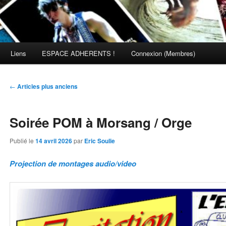
Liens
ESPACE ADHERENTS !
Connexion (Membres)
Navigation
←
Articles plus anciens
des
articles
Soirée POM à Morsang / Orge
Publié le
14 avril 2026
par
Eric Soulie
Projection de montages audio/video